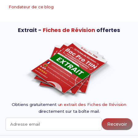
session 2025)
Fondateur de ce blog
AÉRONAUTIQUE-option :
Arrêté du 12 avril 
avionique
modifié
Extrait -
Fiches de Révision
offertes
AÉRONAUTIQUE-option :
Arrêté du 12 avril 
structure
modifié
AÉRONAUTIQUE option :
Arrêté du 12 avril 
systèmes
modifié
AMÉNAGEMENT ET
Arrêté du 9 mai 2
FINITION DU BÂTIMENT
modifié
ANIMATION-ENFANCE ET
Arrêté du 22 juille
PERSONNES ÂGÉES
2019 modifié
Obtiens gratuitement
un extrait des Fiches de Révision
directement sur ta boîte mail.
ARTISANAT ET MÉTIERS
Arrêté du 26 avril 
D'ART-option :
modifié
Recevoir
Adresse email
communication visuelle pluri-
média