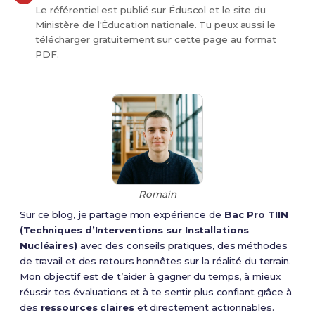
INTITULÉ DE LA SPÉCIALITÉ
ARRÊTÉ DE CRÉA
Le référentiel est publié sur Éduscol et le site du
Ministère de l'Éducation nationale. Tu peux aussi le
télécharger gratuitement sur cette page au format
PDF.
ACCOMPAGNEMENT,
Arrêté du 11 mai 20
SOINS ET SERVICES À LA
modifié
PERSONNE-option A : à
domicile (dernière session
2024)
ACCOMPAGNEMENT,
Arrêté du 11 mai 20
Romain
SOINS ET SERVICES À LA
modifié
PERSONNE-option B : en
Sur ce blog, je partage mon expérience de
Bac Pro TIIN
structure (dernière session
(Techniques d’Interventions sur Installations
2024)
Nucléaires)
avec des conseils pratiques, des méthodes
de travail et des retours honnêtes sur la réalité du terrain.
ACCOMPAGNEMENT SOINS
Arrêté du 2 févrie
Mon objectif est de t’aider à gagner du temps, à mieux
ET SERVICES A LA
2022 modifié
réussir tes évaluations et à te sentir plus confiant grâce à
PERSONNE (première
des
ressources claires
et directement actionnables.