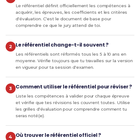
recteurs d'académie sont chargés, chacun en ce qui le
Le référentiel définit officiellement les compétences à
concerne, de l'exécution du présent arrêté, qui sera
acquérir, les épreuves, les coefficients et les critères
publié au Journal officiel de la République française.
d'évaluation. C'est le document de base pour
comprendre ce que le jury attend de toi.
Annexe I
Le référentiel change-t-il souvent ?
ORGANISATION DES ENSEIGNEMENTS
DISPENSÉS AU BACCALAURÉAT
Les référentiels sont réformés tous les 5 à 10 ans en
PROFESSIONNEL
moyenne. Vérifie toujours que tu travailles sur la version
en vigueur pour ta session d'examen.
(en conformité avec l'arrêté du 21 novembre
2018 modifié relatif aux enseignements
dispensés dans les formations sous statut
Comment utiliser le référentiel pour réviser ?
scolaire préparant au baccalauréat
Liste les compétences à valider pour chaque épreuve
professionnel)
et vérifie que tes révisions les couvrent toutes. Utilise
les grilles d'évaluation pour comprendre comment tu
SPÉCIALITÉS DE BACCALAURÉAT PROFESSIONN
seras noté(e).
Où trouver le référentiel officiel ?